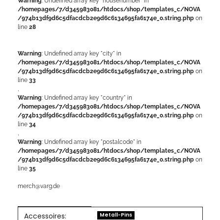
Warning
: Undefined array key "housenumber" in
/homepages/7/d345983081/htdocs/shop/templates_c/NOVA
/974b13df9d6c5dfacdcb2e9d6c6134695fa6174e_0.string.php
on
line
28
Warning
: Undefined array key "city" in
/homepages/7/d345983081/htdocs/shop/templates_c/NOVA
/974b13df9d6c5dfacdcb2e9d6c6134695fa6174e_0.string.php
on
line
33
,
Warning
: Undefined array key "country" in
/homepages/7/d345983081/htdocs/shop/templates_c/NOVA
/974b13df9d6c5dfacdcb2e9d6c6134695fa6174e_0.string.php
on
line
34
,
Warning
: Undefined array key "postalcode" in
/homepages/7/d345983081/htdocs/shop/templates_c/NOVA
/974b13df9d6c5dfacdcb2e9d6c6134695fa6174e_0.string.php
on
line
35
merch@varg.de
Accessoires:
Produkteigenschaft
Wert
Metall-Pins