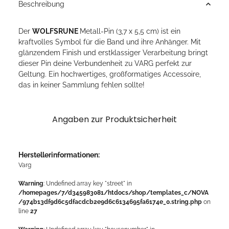
Beschreibung
Der
WOLFSRUNE
Metall-Pin (3,7 x 5,5 cm) ist ein
kraftvolles Symbol für die Band und ihre Anhänger. Mit
glänzendem Finish und erstklassiger Verarbeitung bringt
dieser Pin deine Verbundenheit zu VARG perfekt zur
Geltung. Ein hochwertiges, großformatiges Accessoire,
das in keiner Sammlung fehlen sollte!
Angaben zur Produktsicherheit
Herstellerinformationen:
Varg
Warning
: Undefined array key "street" in
/homepages/7/d345983081/htdocs/shop/templates_c/NOVA
/974b13df9d6c5dfacdcb2e9d6c6134695fa6174e_0.string.php
on
line
27