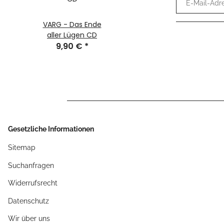
E-Mail-Adr
VARG - Das Ende
WZ 2023 - Odin
aller Lügen CD
Girlie Shirt
9,90 €
*
14,99 €
*
Gesetzliche Informationen
Sitemap
Suchanfragen
Widerrufsrecht
Datenschutz
Wir über uns