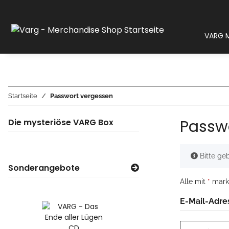
VARG M
Startseite
Passwort vergessen
Passw
Die mysteriöse VARG Box
x
Bitte geb
Sonderangebote
Alle mit
*
marki
E-Mail-Adre