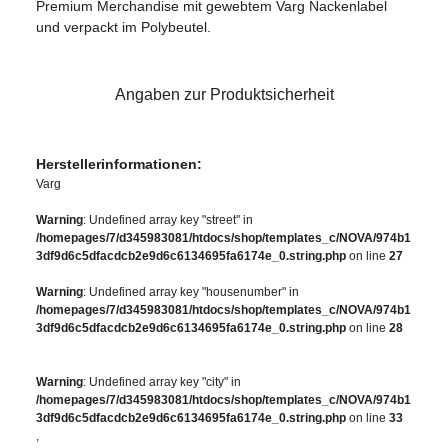
Premium Merchandise mit gewebtem Varg Nackenlabel
und verpackt im Polybeutel.
Angaben zur Produktsicherheit
Herstellerinformationen:
Varg
Warning
: Undefined array key "street" in
/homepages/7/d345983081/htdocs/shop/templates_c/NOVA/974b1
3df9d6c5dfacdcb2e9d6c6134695fa6174e_0.string.php
on line
27
Warning
: Undefined array key "housenumber" in
/homepages/7/d345983081/htdocs/shop/templates_c/NOVA/974b1
3df9d6c5dfacdcb2e9d6c6134695fa6174e_0.string.php
on line
28
Warning
: Undefined array key "city" in
/homepages/7/d345983081/htdocs/shop/templates_c/NOVA/974b1
3df9d6c5dfacdcb2e9d6c6134695fa6174e_0.string.php
on line
33
,