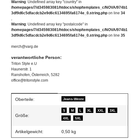
Warning
: Undefined array key "country" in
/homepages/7/d345983081/htdocs/shop/templates_c/NOVA/974b1
3df9d6c5dfacdcb2e9d6c6134695fa6174e_0.string.php
on line
34
,
Warning
: Undefined array key "postalcode" in
/homepages/7/d345983081/htdocs/shop/templates_c/NOVA/974b1
3df9d6c5dfacdcb2e9d6c6134695fa6174e_0.string.php
on line
35
merch@varg.de
verantwortliche Person:
Triton Style e.U
Haunerstr. 1
Ranshofen, Österreich, 5282
office@tritonstyle.com
Produkteigenschaft
Wert
Oberteile:
Jeans-Weste
S
M
L
XL
XXL
3XL
Größe:
4XL
5XL
Artikelgewicht:
0,50
kg