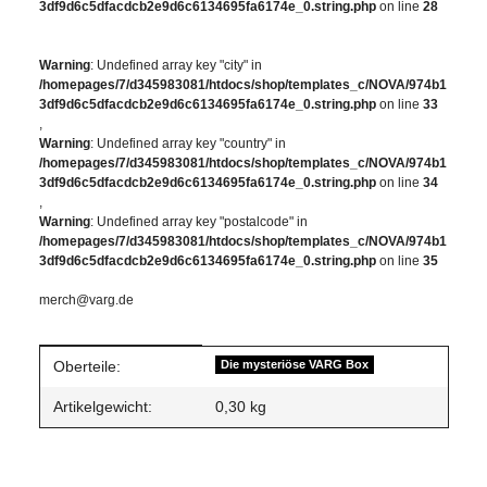
3df9d6c5dfacdcb2e9d6c6134695fa6174e_0.string.php
on line
28
Warning
: Undefined array key "city" in
/homepages/7/d345983081/htdocs/shop/templates_c/NOVA/974b1
3df9d6c5dfacdcb2e9d6c6134695fa6174e_0.string.php
on line
33
,
Warning
: Undefined array key "country" in
/homepages/7/d345983081/htdocs/shop/templates_c/NOVA/974b1
3df9d6c5dfacdcb2e9d6c6134695fa6174e_0.string.php
on line
34
,
Warning
: Undefined array key "postalcode" in
/homepages/7/d345983081/htdocs/shop/templates_c/NOVA/974b1
3df9d6c5dfacdcb2e9d6c6134695fa6174e_0.string.php
on line
35
merch@varg.de
Produkteigenschaft
Wert
Oberteile:
Die mysteriöse VARG Box
Artikelgewicht:
0,30
kg