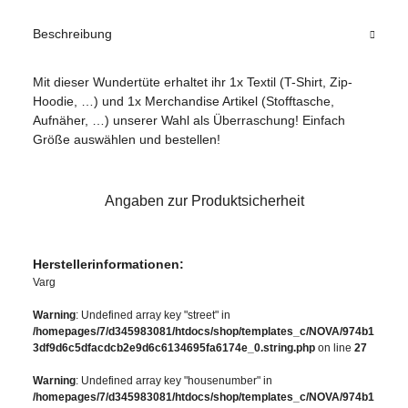
Beschreibung
Mit dieser Wundertüte erhaltet ihr 1x Textil (T-Shirt, Zip-
Hoodie, …) und 1x Merchandise Artikel (Stofftasche,
Aufnäher, …) unserer Wahl als Überraschung! Einfach
Größe auswählen und bestellen!
Angaben zur Produktsicherheit
Herstellerinformationen:
Varg
Warning
: Undefined array key "street" in
/homepages/7/d345983081/htdocs/shop/templates_c/NOVA/974b1
3df9d6c5dfacdcb2e9d6c6134695fa6174e_0.string.php
on line
27
Warning
: Undefined array key "housenumber" in
/homepages/7/d345983081/htdocs/shop/templates_c/NOVA/974b1