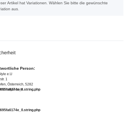
ser Artikel hat Variationen. Wählen Sie bitte die gewünschte
iation aus.
cherheit
twortliche Person:
Style e.U
tr. 1
fen, Österreich, 5282
95fa6174e_0.string.php
tritonstyle.com
95fa6174e_0.string.php