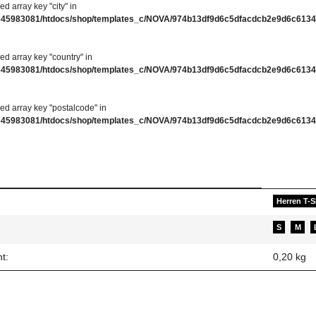
ed array key "city" in
345983081/htdocs/shop/templates_c/NOVA/974b13df9d6c5dfacdcb2e9d6c61346
ed array key "country" in
345983081/htdocs/shop/templates_c/NOVA/974b13df9d6c5dfacdcb2e9d6c61346
ed array key "postalcode" in
345983081/htdocs/shop/templates_c/NOVA/974b13df9d6c5dfacdcb2e9d6c61346
enschaft
Herren T-S
S
M
t:
0,20
kg