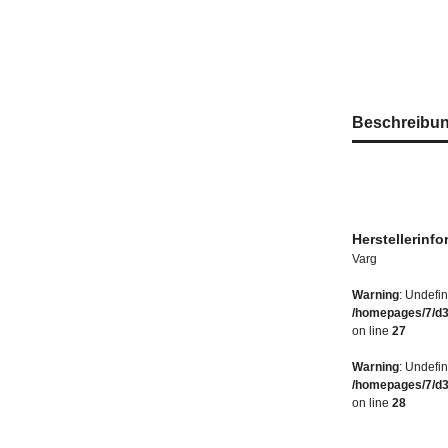
weitere Regist
Beschreibu
Herstellerinf
Varg
Warning
: Undefin
/homepages/7/d
on line
27
Warning
: Undefi
/homepages/7/d
on line
28