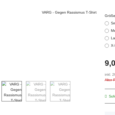
Größ
Sm
M
La
X-
9,
inkl. 
Alter 
Sof