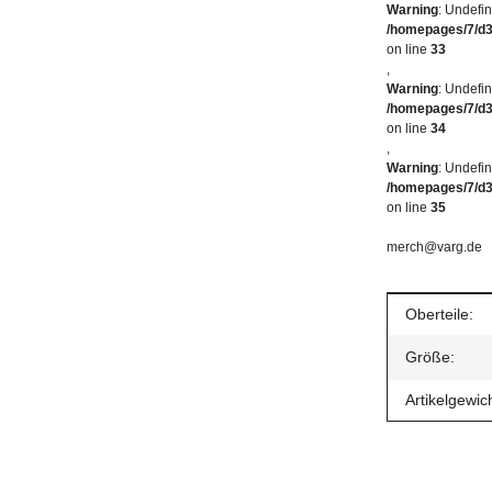
Warning
: Undefin
/homepages/7/d
on line
33
,
Warning
: Undefin
/homepages/7/d
on line
34
,
Warning
: Undefin
/homepages/7/d
on line
35
merch@varg.de
Produkteig
Wert
Oberteile:
Größe:
Artikelgewich