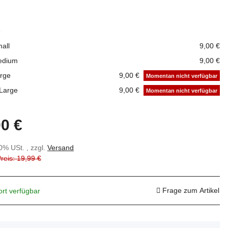
e
all
9,00 €
edium
9,00 €
rge
9,00 €
Momentan nicht verfügbar
Large
9,00 €
Momentan nicht verfügbar
00 €
20% USt. , zzgl.
Versand
Preis: 19,99 €
Frage zum Artikel
ort verfügbar