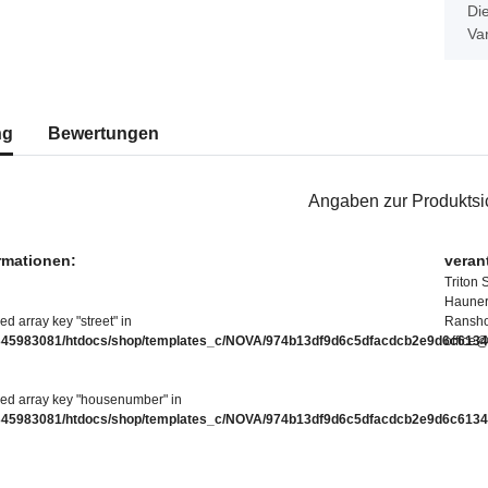
x
Die
Var
erkarten anzeigen
ng
Bewertungen
Angaben zur Produktsi
ormationen:
veran
Triton 
Hauners
ed array key "street" in
Ransho
345983081/htdocs/shop/templates_c/NOVA/974b13df9d6c5dfacdcb2e9d6c61346
office@
ned array key "housenumber" in
345983081/htdocs/shop/templates_c/NOVA/974b13df9d6c5dfacdcb2e9d6c61346