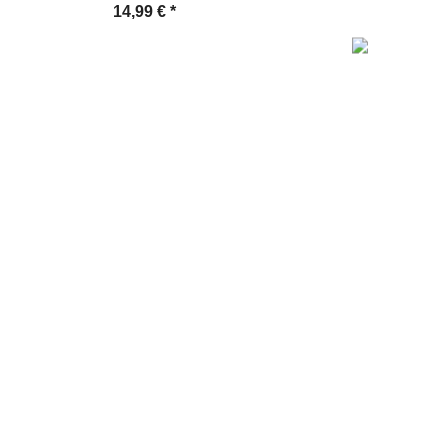
CD Digipak
14,99 €
*
9,90 €
*