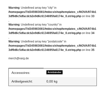
Warning
: Undefined array key "city" in
/homepages/7/d345983081/htdocs/shop/templates_c/NOVA/974b1
3df9d6c5dfacdcb2e9d6c6134695fa6174e_0.string.php
on line
33
,
Warning
: Undefined array key "country" in
/homepages/7/d345983081/htdocs/shop/templates_c/NOVA/974b1
3df9d6c5dfacdcb2e9d6c6134695fa6174e_0.string.php
on line
34
,
Warning
: Undefined array key "postalcode" in
/homepages/7/d345983081/htdocs/shop/templates_c/NOVA/974b1
3df9d6c5dfacdcb2e9d6c6134695fa6174e_0.string.php
on line
35
merch@varg.de
Produkteigenschaft
Wert
Accessoires:
Armbänder
Artikelgewicht:
0,00
kg