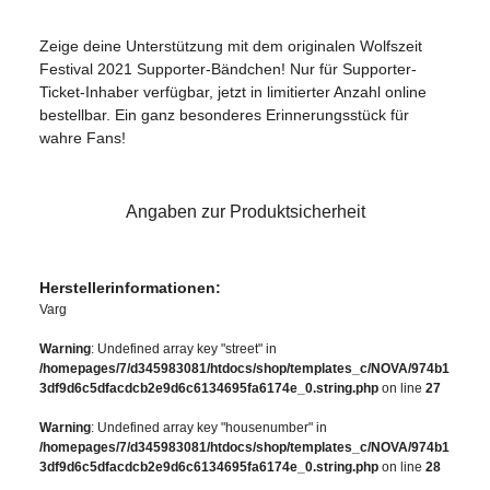
Zeige deine Unterstützung mit dem originalen Wolfszeit
Festival 2021 Supporter-Bändchen! Nur für Supporter-
Ticket-Inhaber verfügbar, jetzt in limitierter Anzahl online
bestellbar. Ein ganz besonderes Erinnerungsstück für
wahre Fans!
Angaben zur Produktsicherheit
Herstellerinformationen:
Varg
Warning
: Undefined array key "street" in
/homepages/7/d345983081/htdocs/shop/templates_c/NOVA/974b1
3df9d6c5dfacdcb2e9d6c6134695fa6174e_0.string.php
on line
27
Warning
: Undefined array key "housenumber" in
/homepages/7/d345983081/htdocs/shop/templates_c/NOVA/974b1
3df9d6c5dfacdcb2e9d6c6134695fa6174e_0.string.php
on line
28