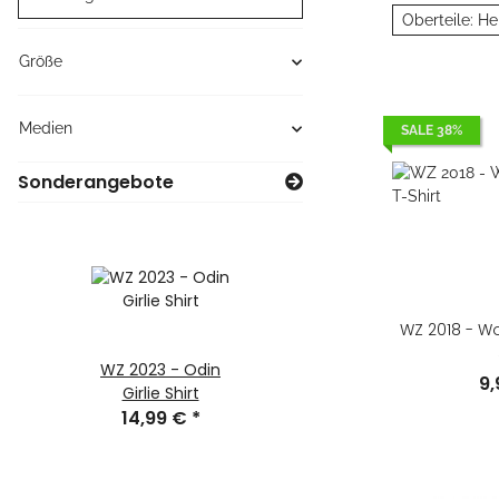
Oberteile: He
Größe
Medien
SALE 38%
Sonderangebote
WZ 2018 - Wol
WZ 2023 - Odin
WZ 2020 -
9
Girlie Shirt
Schwert T-Shirt
14,99 €
*
9,99 €
*