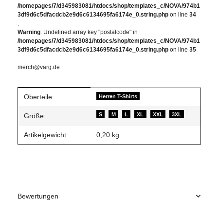
/homepages/7/d345983081/htdocs/shop/templates_c/NOVA/974b1
3df9d6c5dfacdcb2e9d6c6134695fa6174e_0.string.php
on line
34
,
Warning
: Undefined array key "postalcode" in
/homepages/7/d345983081/htdocs/shop/templates_c/NOVA/974b1
3df9d6c5dfacdcb2e9d6c6134695fa6174e_0.string.php
on line
35
merch@varg.de
Produkteigenschaft
Wert
Oberteile:
Herren T-Shirts
S
M
L
XL
XXL
3XL
Größe:
Artikelgewicht:
0,20
kg
Bewertungen