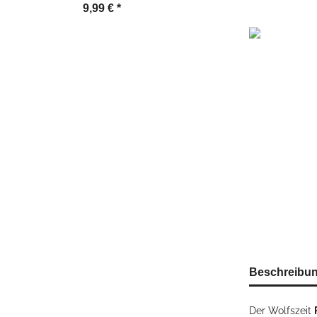
9,99 €
*
24,99 €
*
weitere Regist
Beschreibu
Der Wolfszeit