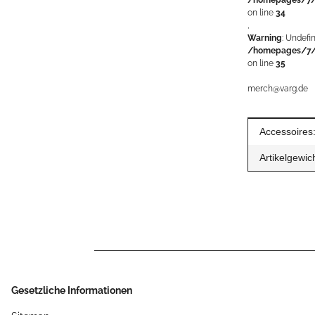
on line
34
,
Warning
: Undefi
/homepages/7/
on line
35
merch@varg.de
Produkteig
Wert
Accessoires
Artikelgewich
Gesetzliche Informationen