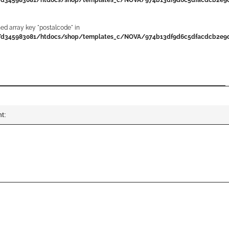
ned array key "postalcode" in
d345983081/htdocs/shop/templates_c/NOVA/974b13df9d6c5dfacdcb2e9d6
enschaft
:
t: