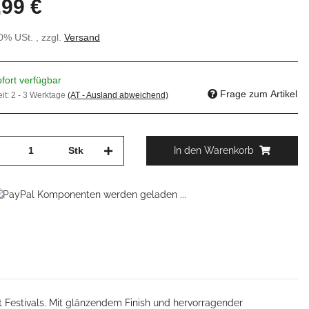
,99 €
20% USt. , zzgl.
Versand
fort verfügbar
Frage zum Artikel
eit:
2 - 3 Werktage
(AT - Ausland abweichend)
Stk
In den Warenkorb
Komponenten werden geladen ...
eit Festivals. Mit glänzendem Finish und hervorragender