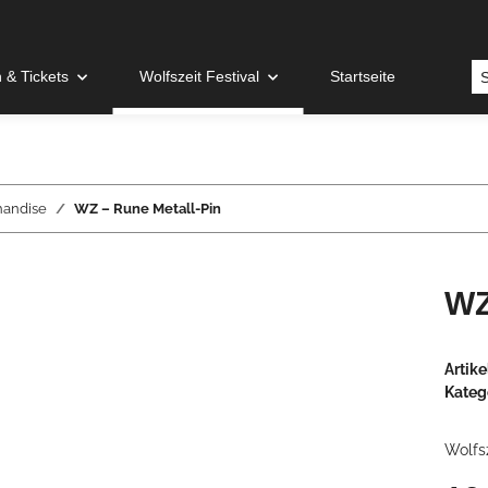
& Tickets
Wolfszeit Festival
Startseite
handise
WZ – Rune Metall-Pin
WZ
Artik
Kateg
Wolfs