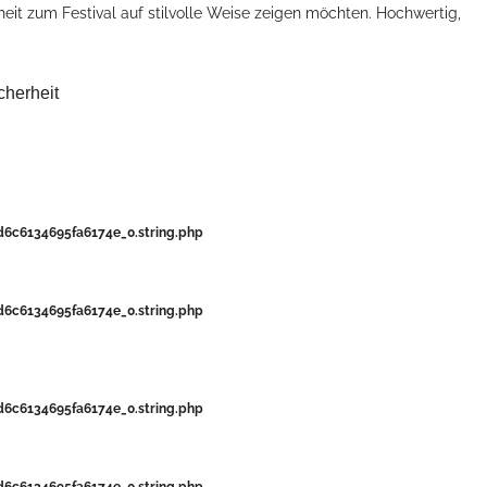
enheit zum Festival auf stilvolle Weise zeigen möchten. Hochwertig,
cherheit
c6134695fa6174e_0.string.php
c6134695fa6174e_0.string.php
c6134695fa6174e_0.string.php
c6134695fa6174e_0.string.php