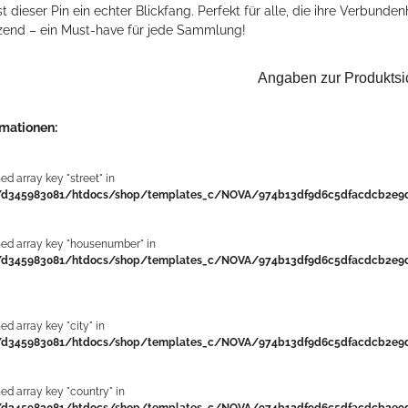
st dieser Pin ein echter Blickfang. Perfekt für alle, die ihre Verbund
zend – ein Must-have für jede Sammlung!
Angaben zur Produktsi
rmationen:
ned array key "street" in
d345983081/htdocs/shop/templates_c/NOVA/974b13df9d6c5dfacdcb2e9d6
ned array key "housenumber" in
d345983081/htdocs/shop/templates_c/NOVA/974b13df9d6c5dfacdcb2e9d6
ned array key "city" in
d345983081/htdocs/shop/templates_c/NOVA/974b13df9d6c5dfacdcb2e9d6
ned array key "country" in
d345983081/htdocs/shop/templates_c/NOVA/974b13df9d6c5dfacdcb2e9d6