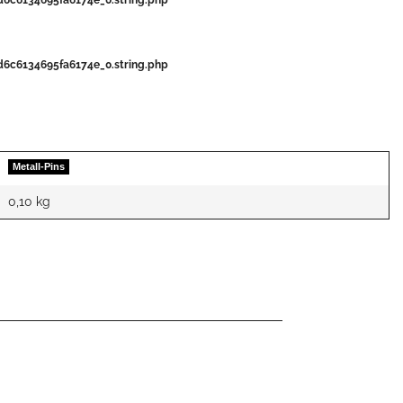
c6134695fa6174e_0.string.php
Metall-Pins
0,10
kg