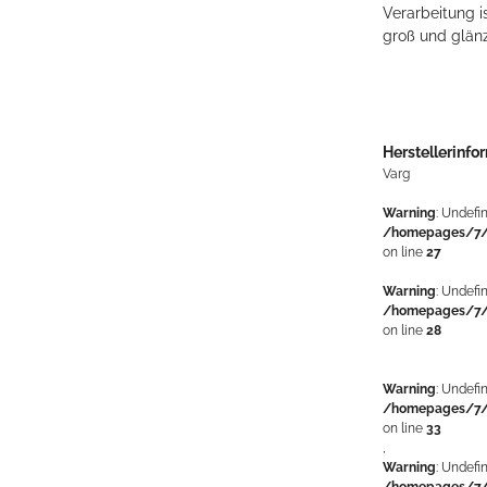
Verarbeitung i
groß und glän
Herstellerinfo
Varg
Warning
: Undefi
/homepages/7/
on line
27
Warning
: Undefi
/homepages/7/
on line
28
Warning
: Undefi
/homepages/7/
on line
33
,
Warning
: Undefi
/homepages/7/