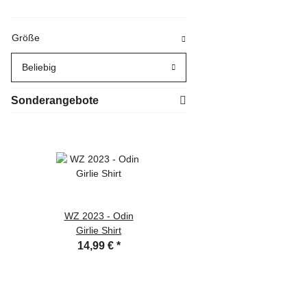
Größe
Beliebig
Sonderangebote
WZ 2023 - Odin
VARG - Das Ende
Girlie Shirt
aller Lügen CD
14,99 €
*
9,90 €
*