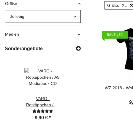
Größe
Größe: XL
Beliebig
Medien
SALE 38%
Sonderangebote
WZ 2018 - Wolfs
VARG -
VARG - Gegen
9
Rotkäppchen / A5
Rassismus T-Shirt
Mediabook CD
9,90 €
*
9,00 €
*